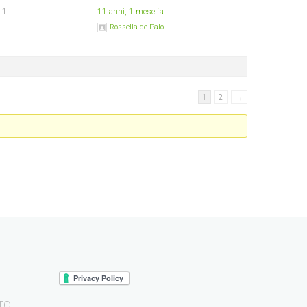
1
11 anni, 1 mese fa
Rossella de Palo
1
2
→
 TO