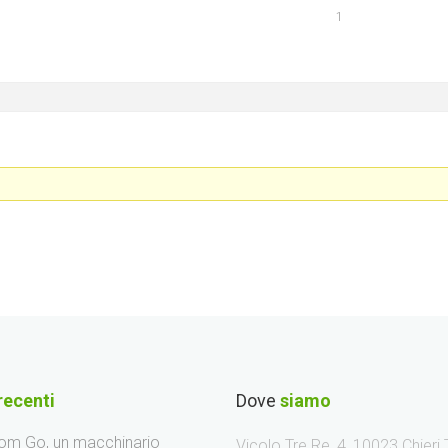
1
recenti
Dove
siamo
m Go, un macchinario
Vicolo Tre Re, 4, 10023 Chieri