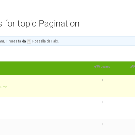
 for topic Pagination
nni, 1 mese fa
da
Rossella de Palo
.
Voices
1
orums
1
1