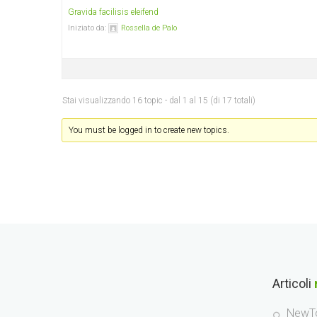
Gravida facilisis eleifend
Iniziato da:
Rossella de Palo
Stai visualizzando 16 topic - dal 1 al 15 (di 17 totali)
You must be logged in to create new topics.
Articoli
NewTo