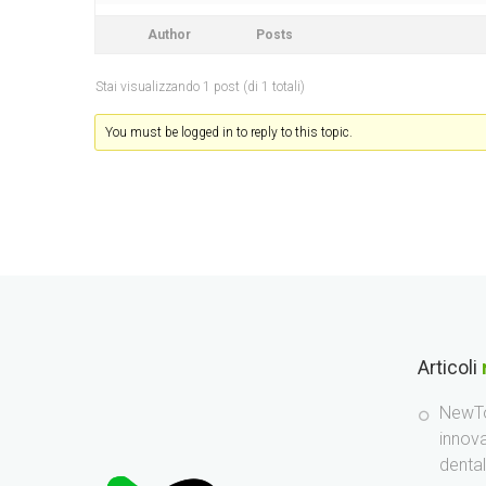
Author
Posts
Stai visualizzando 1 post (di 1 totali)
You must be logged in to reply to this topic.
Articoli
NewTo
innov
denta