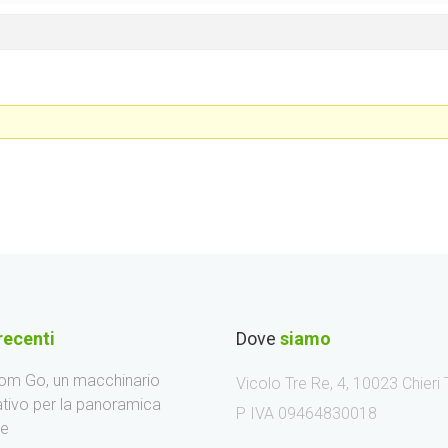
recenti
Dove
siamo
m Go, un macchinario
Vicolo Tre Re, 4, 10023 Chieri
ativo per la panoramica
P IVA 09464830018
le