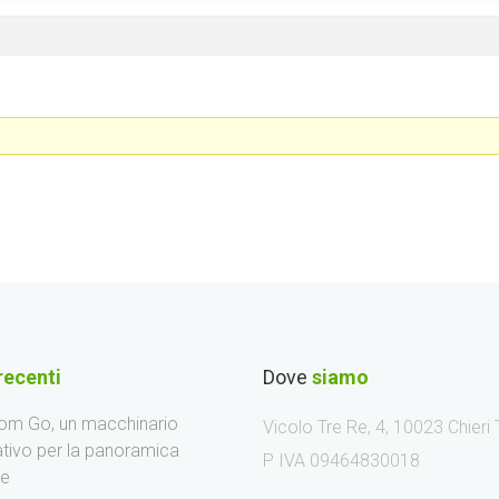
recenti
Dove
siamo
m Go, un macchinario
Vicolo Tre Re, 4, 10023 Chieri
ativo per la panoramica
P IVA 09464830018
le