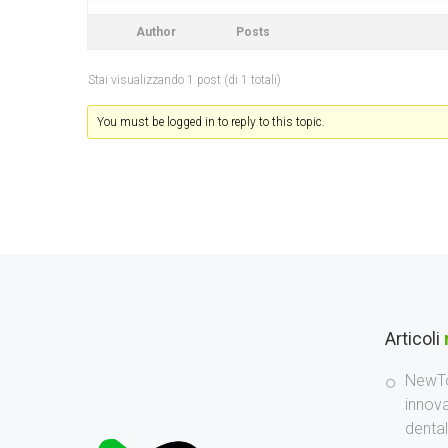
Author
Posts
Stai visualizzando 1 post (di 1 totali)
You must be logged in to reply to this topic.
Articoli
NewTo
innov
denta