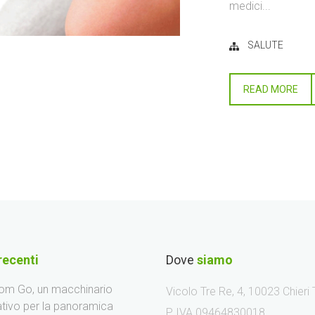
medici...
SALUTE
READ MORE
recenti
Dove
siamo
m Go, un macchinario
Vicolo Tre Re, 4, 10023 Chieri
ativo per la panoramica
P IVA 09464830018