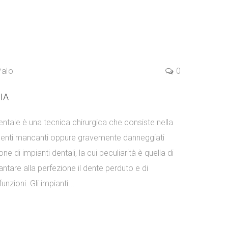
Palo
0
IA
entale è una tecnica chirurgica che consiste nella
 denti mancanti oppure gravemente danneggiati
ione di impianti dentali, la cui peculiarità è quella di
antare alla perfezione il dente perduto e di
unzioni. Gli impianti...