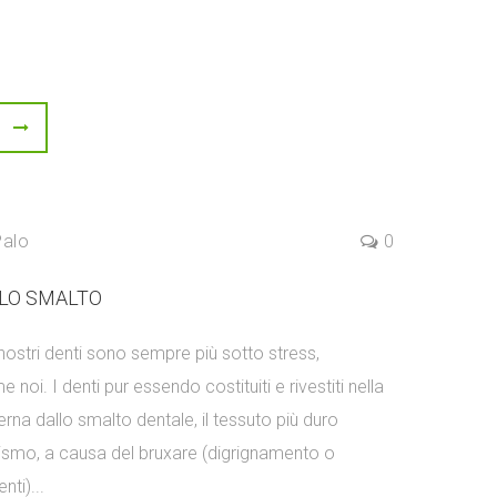
Palo
0
LLO SMALTO
 nostri denti sono sempre più sotto stress,
oi. I denti pur essendo costituiti e rivestiti nella
erna dallo smalto dentale, il tessuto più duro
nismo, a causa del bruxare (digrignamento o
ti)...