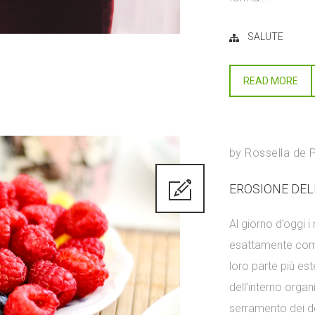
SALUTE
READ MORE
by
Rossella de 
EROSIONE DE
Al giorno d’oggi i
esattamente come n
loro parte più est
dell’interno orga
serramento dei den