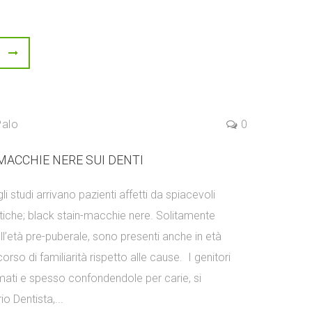
Palo
0
MACCHIE NERE SUI DENTI
 studi arrivano pazienti affetti da spiacevoli
tiche; black stain-macchie nere. Solitamente
ll’età pre-puberale, sono presenti anche in età
corso di familiarità rispetto alle cause. I genitori
rmati e spesso confondendole per carie, si
io Dentista,...