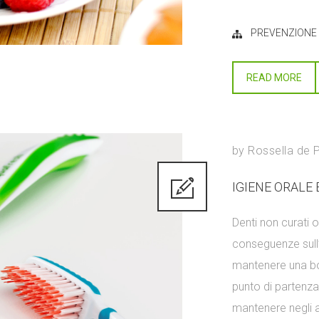
PREVENZIONE
READ MORE
by
Rossella de 
IGIENE ORALE
Denti non curati 
conseguenze sull
mantenere una boc
punto di partenza 
mantenere negli a