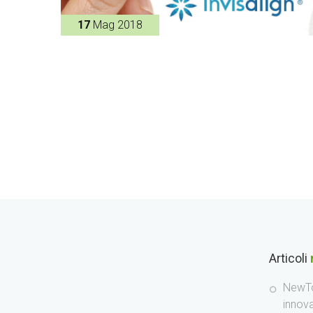
17
Mag 2018
Articoli
NewTo
innov