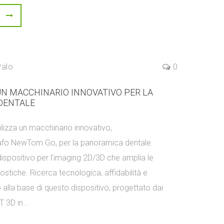
Palo
0
N MACCHINARIO INNOVATIVO PER LA
DENTALE
tilizza un macchinario innovativo,
afo NewTom Go, per la panoramica dentale.
spositivo per l’imaging 2D/3D che amplia le
ostiche. Ricerca tecnologica, affidabilità e
alla base di questo dispositivo, progettato dai
T 3D in...