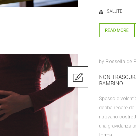
SALUTE
READ MORE
by
Rossella de 
NON TRASCURA
BAMBINO
Spesso e volentie
debba recare dal
ritrovano costret
una gravidanza un 
forma...