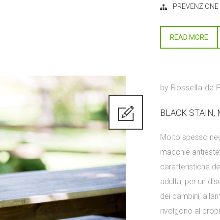
PREVENZIONE
READ MORE
by
Rossella de 
BLACK STAIN, 
Molto spesso negli
macchie antieste
caratteristiche de
adulta, per un dis
dei bambini, alla
rivolgono al propr