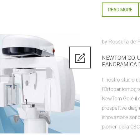
READ MORE
by
Rossella de 
NEWTOM GO, U
PANORAMICA 
Il nostro studio u
l’Ortopantomogr
NewTom Go è il di
prospettive diagn
innovazione sono 
pionieri della CBC