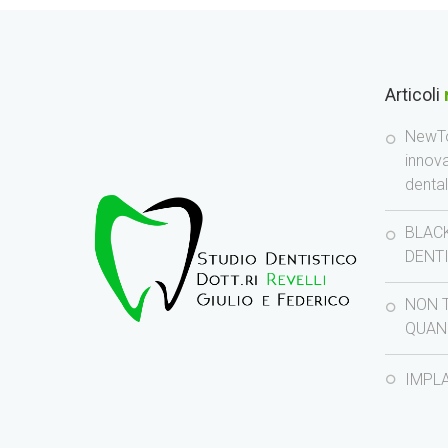
Articoli
NewTo
innov
denta
BLACK
DENT
NON 
QUAN
IMPL