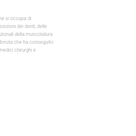
he si occupa di
izioni dei denti, delle
nzionali della muscolatura
todonzia che ha conseguito
medici chirurghi e