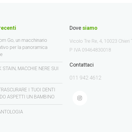
recenti
Dove
siamo
m Go, un macchinario
Vicolo Tre Re, 4, 10023 Chieri
ativo per la panoramica
P IVA 09464830018
le
Contattaci
 STAIN, MACCHIE NERE SUI
I
011 942 4612
TRASCURARE I TUOI DENTI
DO ASPETTI UN BAMBINO
ANTOLOGIA