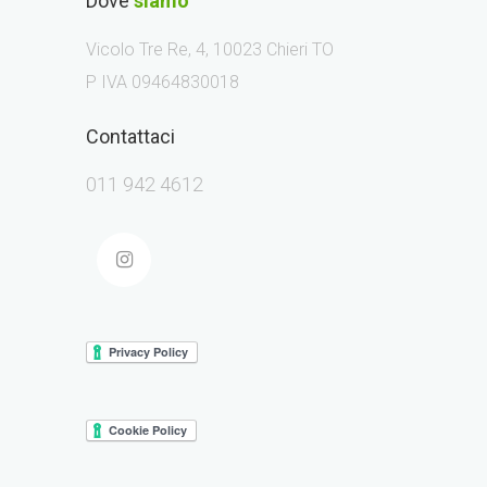
Dove
siamo
Vicolo Tre Re, 4, 10023 Chieri TO
P IVA 09464830018
Contattaci
011 942 4612