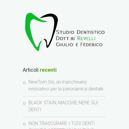
Articoli
recenti
NewTom Go, un macchinario
innovativo per la panoramica dentale
BLACK STAIN, MACCHIE NERE SUI
DENTI
NON TRASCURARE I TUOI DENTI