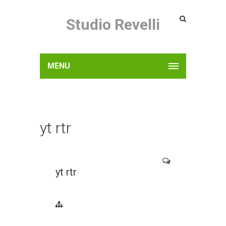
Studio Revelli
MENU
yt rtr
yt rtr