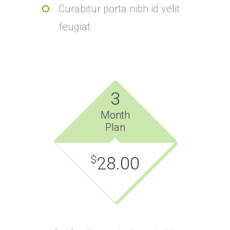
Curabitur porta nibh id velit
feugiat
3
Month
Plan
28.00
$