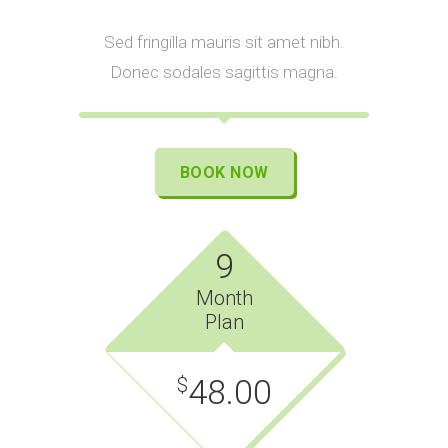
Sed fringilla mauris sit amet nibh.
Donec sodales sagittis magna.
BOOK NOW
9
Month
Plan
48.00
$