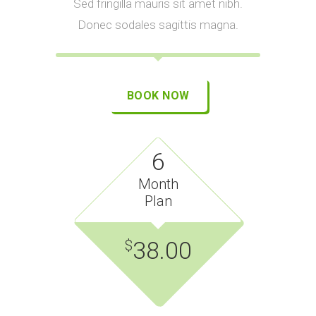
Sed fringilla mauris sit amet nibh.
Donec sodales sagittis magna.
BOOK NOW
6
Month
Plan
38.00
$