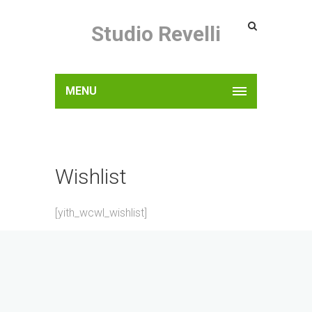
Studio Revelli
MENU
Wishlist
[yith_wcwl_wishlist]