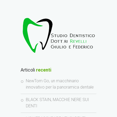
Articoli
recenti
NewTom Go, un macchinario
innovativo per la panoramica dentale
BLACK STAIN, MACCHIE NERE SUI
DENTI