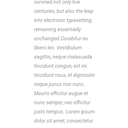
survived not only five
survi
centuries, but also the leap
centu
into electronic typesetting,
into 
remaining essentially
rema
unchanged.Curabitur eu
unch
libero leo. Vestibulum
liber
sagittis, neque malesuada
sagi
tincidunt congue, est mi
tinci
tincidunt risus, et dignissim
tinci
neque purus non nunc.
nequ
Mauris efficitur augue et
Mauri
nunc semper, nec efficitur
nunc 
justo tempus. Lorem ipsum
just
dolor sit amet, consectetur
dolor