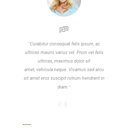
Curabitur consequat felis ipsum, ac
Lorem i
ultrices mauris varius vel. Proin vel felis
adipisci
ultrices, maximus dolor sit
a p
amet, vehicula neque. Vivamus sed arcu
Class 
sit amet eros suscipit rutrum hendrerit in
torquent
diam.