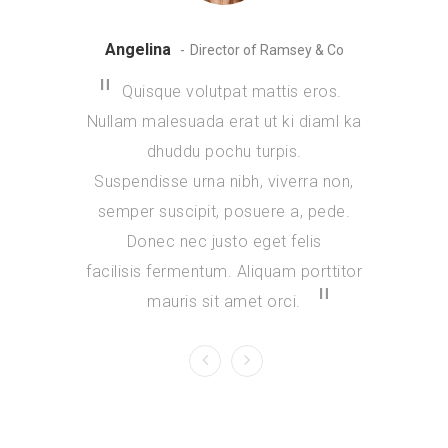
Angelina
Jessi
Director of Ramsey & Co
Quisque volutpat mattis eros.
Quis
Nullam malesuada erat ut ki diaml ka
Nullam ma
dhuddu pochu turpis.
d
Suspendisse urna nibh, viverra non,
Suspendi
semper suscipit, posuere a, pede.
semper 
Donec nec justo eget felis
Done
facilisis fermentum. Aliquam porttitor
facilisis
mauris sit amet orci.
m