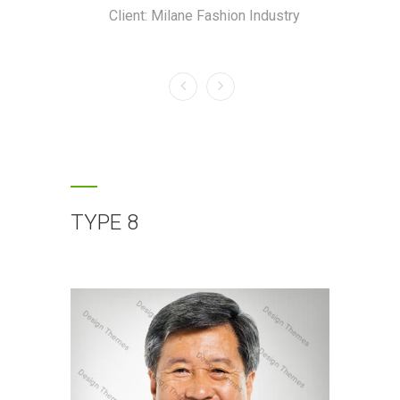
Client: Milane Fashion Industry
Clien
TYPE 8