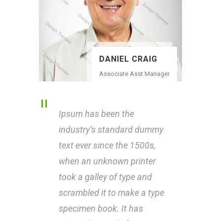
DANIEL CRAIG
Associate Asst Manager
Ipsum has been the
Ipsu
industry’s standard dummy
indu
text ever since the 1500s,
text 
when an unknown printer
when
took a galley of type and
took 
scrambled it to make a type
scra
specimen book. It has
spec