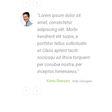
Lorem ipsum dolor sit
amet, consectetur
a
adipiscing elit. Morbi
a
hendrerit elit turpis, a
h
porttitor tellus sollicitudin
p
at.Class aptent taciti
a
sociosqu ad litora torquent
s
per conubia nostra, per
p
inceptos himenaeos.
i
Kenu Reeves
S
Web Designer