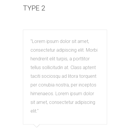
TYPE 2
Lorem ipsum dolor sit amet,
Lor
consectetur adipiscing elit. Morbi
cons
hendrerit elit turpis, a porttitor
hendr
tellus sollicitudin at. Class aptent
tellu
taciti sociosqu ad litora torquent
taci
per conubia nostra, per inceptos
per 
himenaeos. Lorem ipsum dolor
hime
sit amet, consectetur adipiscing
sit 
elit.
elit.