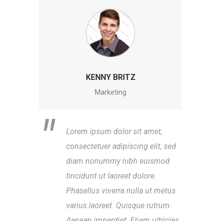
KENNY BRITZ
Marketing
Lorem ipsum dolor sit amet,
Lor
consectetuer adipiscing elit, sed
con
diam nonummy nibh euismod
di
tincidunt ut laoreet dolore.
tin
Phasellus viverra nulla ut metus
Pha
varius laoreet. Quisque rutrum.
var
Aenean imperdiet. Etiam ultricies
Aen