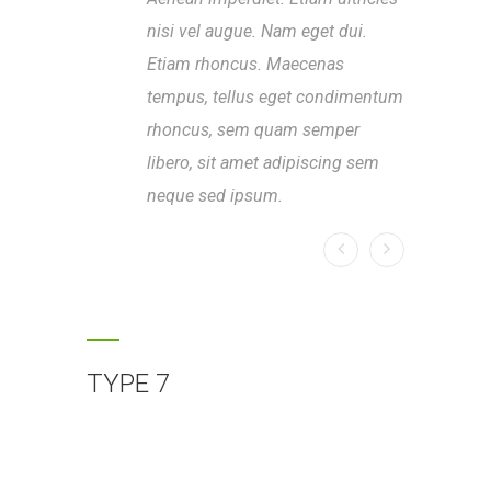
nisi vel augue. Nam eget dui.
nis
Etiam rhoncus. Maecenas
Eti
tempus, tellus eget condimentum
tem
rhoncus, sem quam semper
rh
libero, sit amet adipiscing sem
lib
neque sed ipsum.
neq
TYPE 7