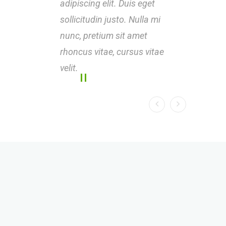
adipiscing elit. Duis eget
adipi
sollicitudin justo. Nulla mi
solli
nunc, pretium sit amet
nunc
rhoncus vitae, cursus vitae
rhonc
velit.
velit.