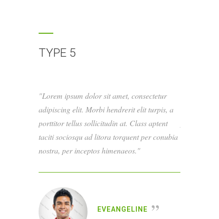
TYPE 5
Lorem ipsum dolor sit amet, consectetur
Lorem ipsum
adipiscing elit. Morbi hendrerit elit turpis, a
adipiscing el
porttitor tellus sollicitudin at. Class aptent
porttitor tel
taciti sociosqu ad litora torquent per conubia
taciti socio
nostra, per inceptos himenaeos.
nostra, per 
EVEANGELINE