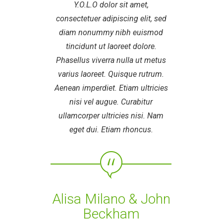
Y.O.L.O dolor sit amet,
Y
consectetuer adipiscing elit, sed
consec
diam nonummy nibh euismod
diam
tincidunt ut laoreet dolore.
tin
Phasellus viverra nulla ut metus
Phasel
varius laoreet. Quisque rutrum.
variu
Aenean imperdiet. Etiam ultricies
Aenean
nisi vel augue. Curabitur
ni
ullamcorper ultricies nisi. Nam
ullam
eget dui. Etiam rhoncus.
eg
Alisa Milano & John
Alis
Beckham