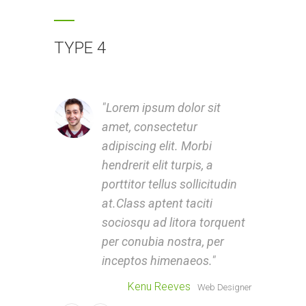
TYPE 4
Lorem ipsum dolor sit
amet, consectetur
a
adipiscing elit. Morbi
a
hendrerit elit turpis, a
h
porttitor tellus sollicitudin
p
at.Class aptent taciti
a
sociosqu ad litora torquent
s
per conubia nostra, per
p
inceptos himenaeos.
i
Kenu Reeves
S
Web Designer