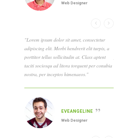
Web Designer
Lorem ipsum dolor sit amet, consectetur
Lorem ipsum
adipiscing elit. Morbi hendrerit elit turpis, a
adipiscing el
porttitor tellus sollicitudin at. Class aptent
porttitor tel
taciti sociosqu ad litora torquent per conubia
taciti socio
nostra, per inceptos himenaeos.
nostra, per 
EVEANGELINE
Web Designer