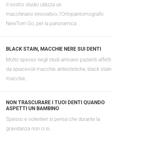
Il nostro studio utilizza un
macchinario innovativo, l’Ortopantomografo
NewTom Go, per la panoramica...
BLACK STAIN, MACCHIE NERE SUI DENTI
Molto spesso negli studi arrivano pazienti affetti
da spiacevoli macchie antiestetiche; black stain-
macchie...
NON TRASCURARE I TUOI DENTI QUANDO
ASPETTI UN BAMBINO
Spesso e volentieri si pensa che durante la
gravidanza non ci si...