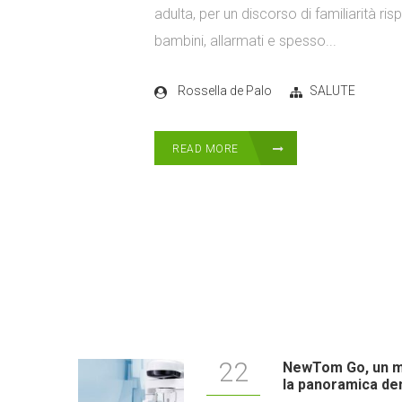
adulta, per un discorso di familiarità ris
bambini, allarmati e spesso...
Rossella de Palo
SALUTE
READ MORE
22
NewTom Go, un ma
la panoramica de