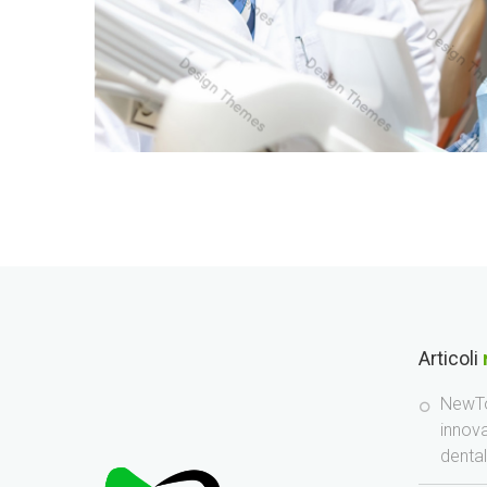
Articoli
NewTo
innov
denta