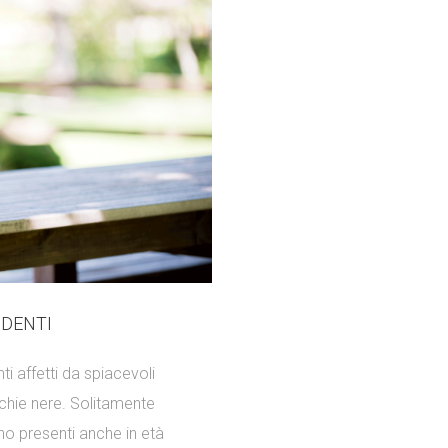
 DENTI
ti affetti da spiacevoli
chie nere. Solitamente
ono presenti anche in età