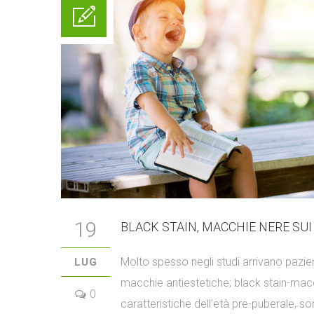
19
BLACK STAIN, MACCHIE NERE SUI
Molto spesso negli studi arrivano pazien
LUG
macchie antiestetiche; black stain-mac
0
caratteristiche dell’età pre-puberale, s