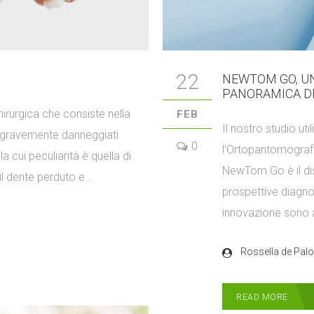
22
NEWTOM GO, UN
PANORAMICA D
irurgica che consiste nella
FEB
Il nostro studio ut
e gravemente danneggiati
0
l’Ortopantomograf
 la cui peculiarità è quella di
NewTom Go è il dis
il dente perduto e...
prospettive diagnos
innovazione sono al
Rossella de Palo
READ MORE