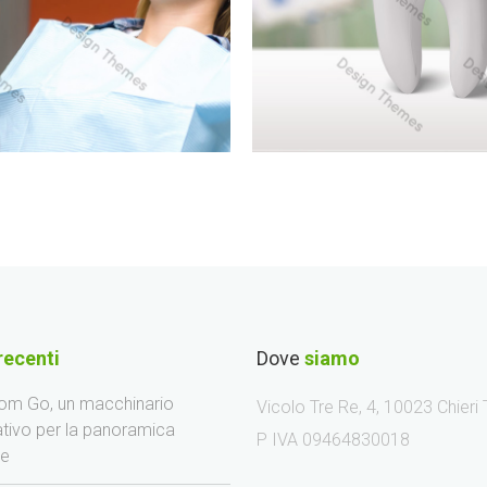
recenti
Dove
siamo
m Go, un macchinario
Vicolo Tre Re, 4, 10023 Chieri
ativo per la panoramica
P IVA 09464830018
le