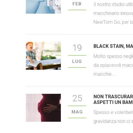
FEB
Il nostro studio util
macchinario innova
NewTom Go, per la
19
BLACK STAIN, MA
Molto spesso negli 
LUG
da spiacevoli macch
macchie...
25
NON TRASCURARE
ASPETTI UN BAM
MAG
Spesso e volentieri
gravidanza non ci si