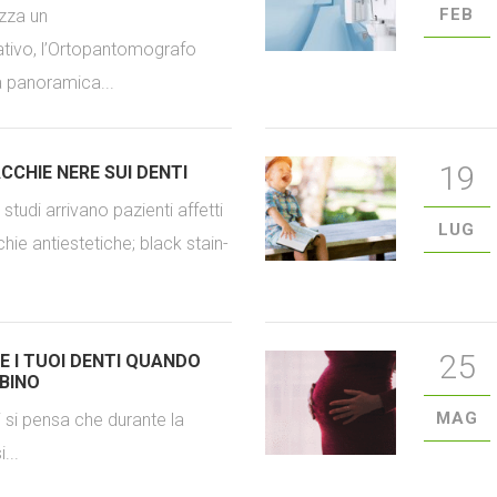
FEB
izza un
tivo, l’Ortopantomografo
 panoramica...
19
CCHIE NERE SUI DENTI
studi arrivano pazienti affetti
LUG
ie antiestetiche; black stain-
25
 I TUOI DENTI QUANDO
BINO
MAG
 si pensa che durante la
...