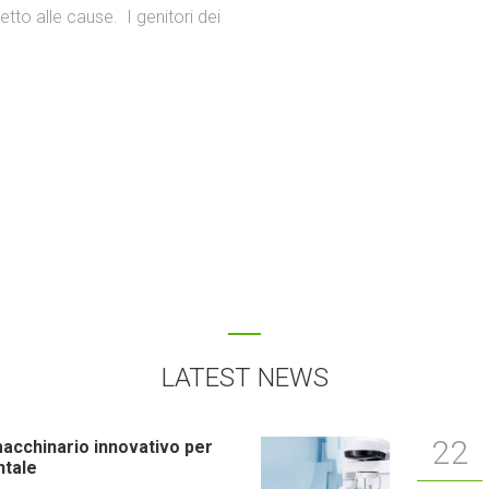
petto alle cause. I genitori dei
LATEST NEWS
22
cchinario innovativo per
ntale