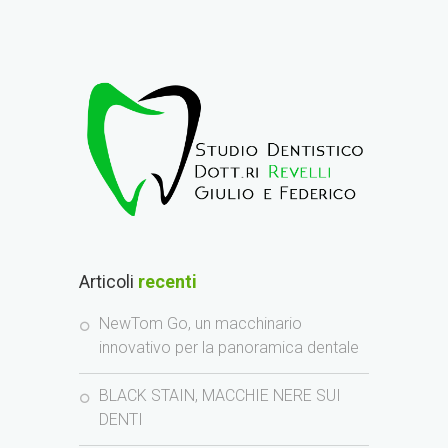
Articoli
recenti
NewTom Go, un macchinario
innovativo per la panoramica dentale
BLACK STAIN, MACCHIE NERE SUI
DENTI