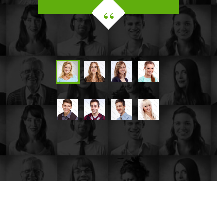
facilisis fermentum. Aliquam
porttitor mauris sit amet orci.
Aenean dignissim pellentesque
felis. Morbi in sem quis dui
placerat ornare. Pellentesque
odio nisi, euismod in, pharetra
JOHN MILLER
Media Marketing Analyst
Donec nec justo eget felis
facilisis fermentum. Aliquam
porttitor mauris sit amet orci.
Aenean dignissim pellentesque
felis. Morbi in sem quis dui