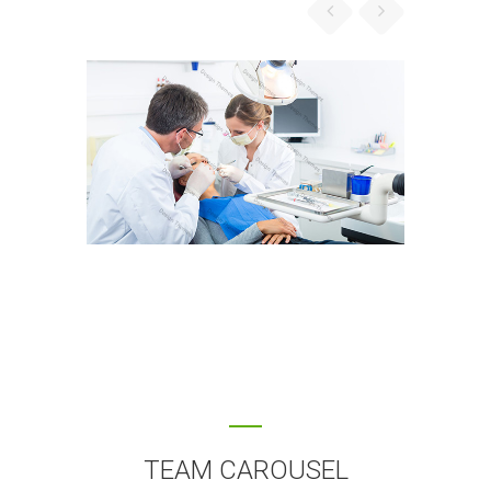
Accounts Management Officer
Donec nec justo eget felis
facilisis fermentum. Aliquam
porttitor mauris sit amet orci.
Aenean dignissim pellentesque
felis. Morbi in sem quis dui
placerat ornare. Pellentesque
odio nisi, euismod in, pharetra
FINCY JEORGE
Company Executive Officer
Donec nec justo eget felis
TEAM CAROUSEL
facilisis fermentum. Aliquam