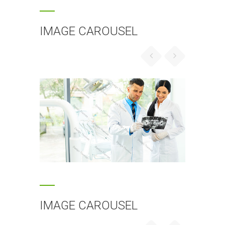
placerat ornare. Pellentesque
odio nisi, euismod in, pharetra
IMAGE CAROUSEL
PETER JACKSON
Accounts Management Officer
Donec nec justo eget felis
facilisis fermentum. Aliquam
porttitor mauris sit amet orci.
Aenean dignissim pellentesque
felis. Morbi in sem quis dui
placerat ornare. Pellentesque
odio nisi, euismod in, pharetra
IMAGE CAROUSEL
KIRAN JAMES