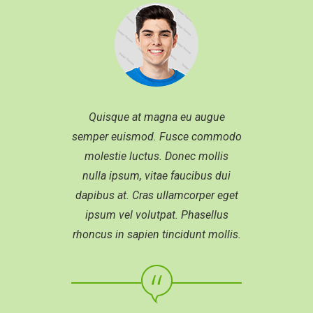
odio nisi, euismod in, pharetra
MUHI MITHRAN
Media Marketing Analyst
Quisque at magna eu augue
Quis
Donec nec justo eget felis
semper euismod. Fusce commodo
semper
facilisis fermentum. Aliquam
molestie luctus. Donec mollis
moles
porttitor mauris sit amet orci.
nulla ipsum, vitae faucibus dui
nulla
Aenean dignissim pellentesque
dapibus at. Cras ullamcorper eget
dapibus
felis. Morbi in sem quis dui
ipsum vel volutpat. Phasellus
ipsum
placerat ornare. Pellentesque
rhoncus in sapien tincidunt mollis.
rhoncus
odio nisi, euismod in, pharetra
ANAGHA MENEN