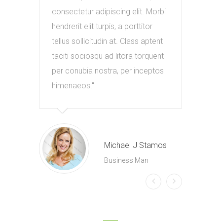
consectetur adipiscing elit. Morbi
cons
hendrerit elit turpis, a porttitor
hendr
tellus sollicitudin at. Class aptent
tellu
taciti sociosqu ad litora torquent
taci
per conubia nostra, per inceptos
per 
himenaeos.
hime
Michael J Stamos
Business Man