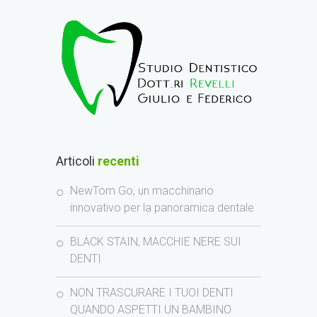
Articoli
recenti
NewTom Go, un macchinario
innovativo per la panoramica dentale
BLACK STAIN, MACCHIE NERE SUI
DENTI
NON TRASCURARE I TUOI DENTI
QUANDO ASPETTI UN BAMBINO