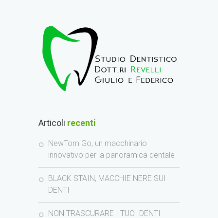
Articoli
recenti
NewTom Go, un macchinario
innovativo per la panoramica dentale
BLACK STAIN, MACCHIE NERE SUI
DENTI
NON TRASCURARE I TUOI DENTI