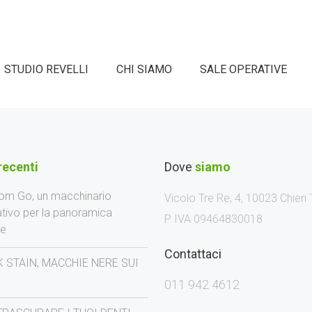
STUDIO REVELLI
CHI SIAMO
SALE OPERATIVE
recenti
Dove
siamo
m Go, un macchinario
Vicolo Tre Re, 4, 10023 Chieri
ativo per la panoramica
P IVA 09464830018
le
Contattaci
 STAIN, MACCHIE NERE SUI
I
011 942 4612