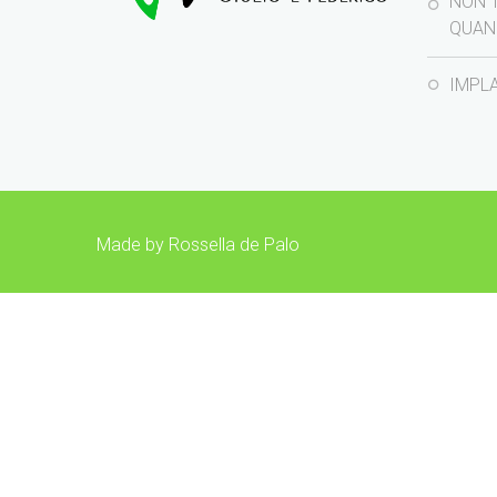
NON 
QUAN
IMPL
Made by Rossella de Palo