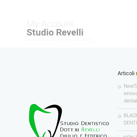
My Account
Studio Revelli
[woocommerce_my_account]
Articoli
NewTo
innov
denta
BLACK
DENT