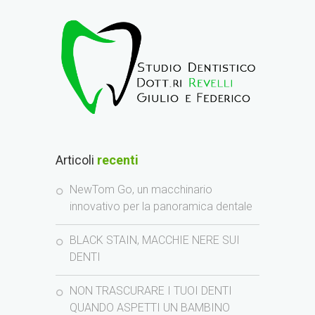
Articoli
recenti
NewTom Go, un macchinario
innovativo per la panoramica dentale
BLACK STAIN, MACCHIE NERE SUI
DENTI
NON TRASCURARE I TUOI DENTI
QUANDO ASPETTI UN BAMBINO