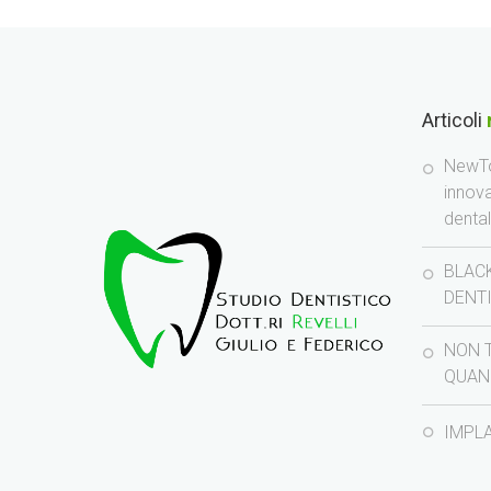
Articoli
NewTo
innov
denta
BLACK
DENT
NON 
QUAN
IMPL