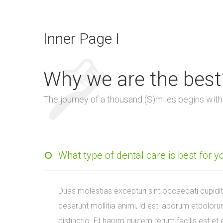
Inner Page I
Why we are the best
The journey of a thousand (S)miles begins with
What type of dental care is best for y
Duas molestias excepturi sint occaecati cupidita
deserunt mollitia animi, id est laborum etdolor
distinctio. Et harum quidem rerum facilis est et 