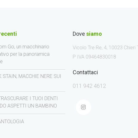
recenti
Dove
siamo
m Go, un macchinario
Vicolo Tre Re, 4, 10023 Chieri
ativo per la panoramica
P IVA 09464830018
le
Contattaci
 STAIN, MACCHIE NERE SUI
I
011 942 4612
TRASCURARE I TUOI DENTI
DO ASPETTI UN BAMBINO
ANTOLOGIA