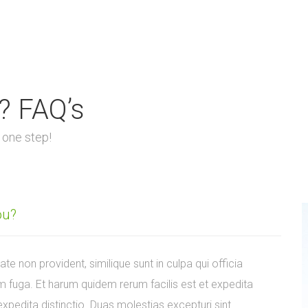
? FAQ’s
 one step!
ou?
te non provident, similique sunt in culpa qui officia
um fuga. Et harum quidem rerum facilis est et expedita
expedita distinctio. Duas molestias excepturi sint