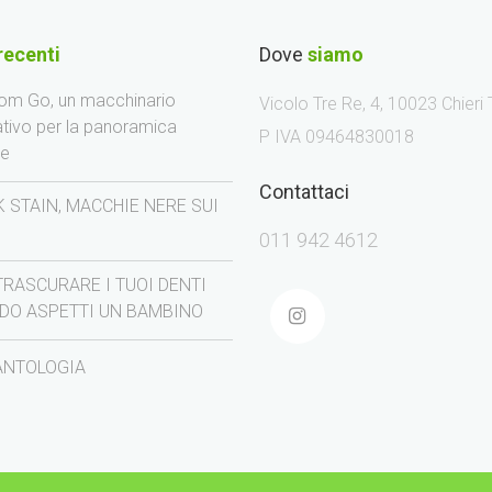
recenti
Dove
siamo
m Go, un macchinario
Vicolo Tre Re, 4, 10023 Chieri
ativo per la panoramica
P IVA 09464830018
le
Contattaci
 STAIN, MACCHIE NERE SUI
I
011 942 4612
TRASCURARE I TUOI DENTI
DO ASPETTI UN BAMBINO
ANTOLOGIA