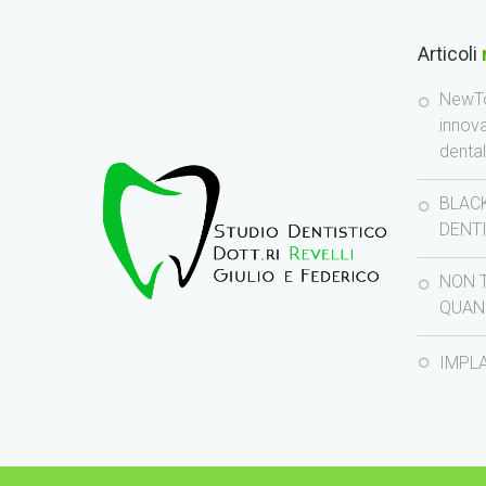
Articoli
NewTo
innov
denta
BLACK
DENT
NON 
QUAN
IMPL