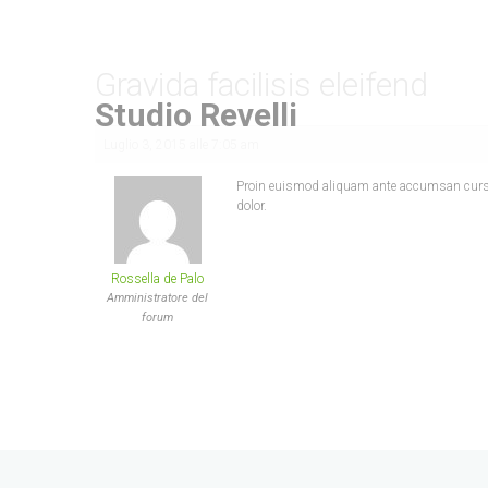
Gravida facilisis eleifend
Studio Revelli
Luglio 3, 2015 alle 7:05 am
Proin euismod aliquam ante accumsan cursus.
dolor.
Rossella de Palo
Amministratore del
forum