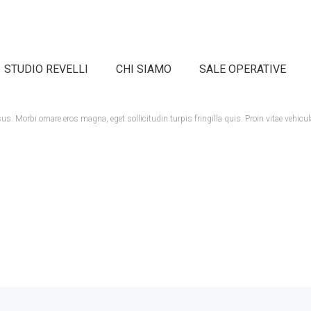
STUDIO REVELLI
CHI SIAMO
SALE OPERATIVE
 Morbi ornare eros magna, eget sollicitudin turpis fringilla quis. Proin vitae vehicu