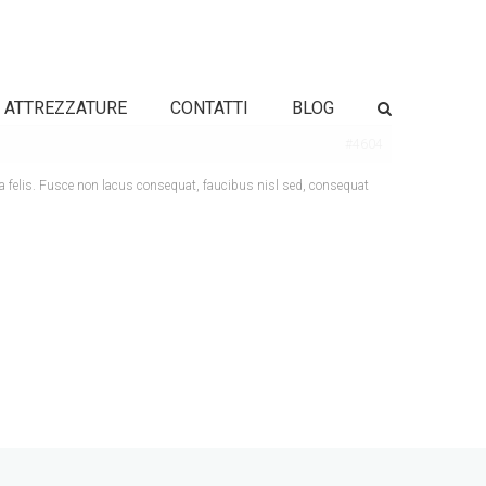
ATTREZZATURE
CONTATTI
BLOG
#4604
la felis. Fusce non lacus consequat, faucibus nisl sed, consequat