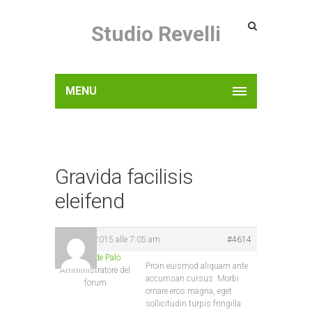
Studio Revelli
MENU
Gravida facilisis
eleifend
Luglio 3, 2015 alle 7:05 am
#4614
Rossella de Palo
Proin euismod aliquam ante
Amministratore del
accumsan cursus. Morbi
forum
ornare eros magna, eget
sollicitudin turpis fringilla