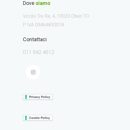
Dove
siamo
Vicolo Tre Re, 4, 10023 Chieri TO
P IVA 09464830018
Contattaci
011 942 4612