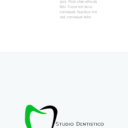
quis. Proin vitae vehicula
felis. Fusce non lacus
consequat, faucibus nisl
sed, consequat dolor.