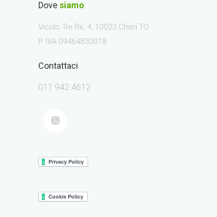
Dove
siamo
Vicolo Tre Re, 4, 10023 Chieri TO
P IVA 09464830018
Contattaci
011 942 4612