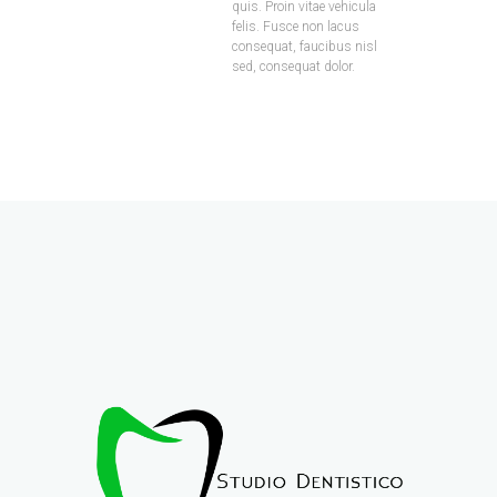
quis. Proin vitae vehicula
felis. Fusce non lacus
consequat, faucibus nisl
sed, consequat dolor.