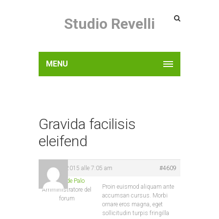
Studio Revelli
MENU
Gravida facilisis
eleifend
Luglio 3, 2015 alle 7:05 am
#4609
Rossella de Palo
Proin euismod aliquam ante
Amministratore del
accumsan cursus. Morbi
forum
ornare eros magna, eget
sollicitudin turpis fringilla