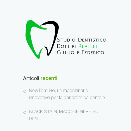
Articoli
recenti
NewTom Go, un macchinario
innovativo per la panoramica dentale
BLACK STAIN, MACCHIE NERE SUI
DENTI